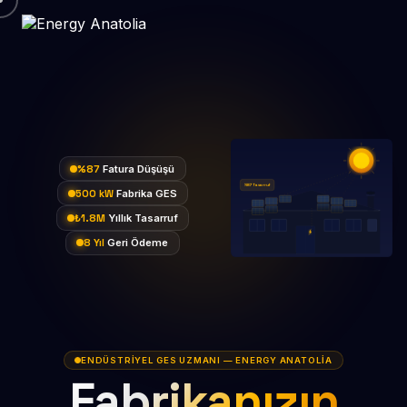
%87
Fatura Düşüşü
%87 Tasarruf
500 kW
Fabrika GES
₺1.8M
Yıllık Tasarruf
8 Yıl
Geri Ödeme
ENDÜSTRIYEL GES UZMANI — ENERGY ANATOLIA
Fabrikanızın