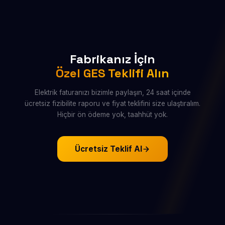
ile sistem en yüksek verimde çalışır. 10 yıl işçilik ve
yararlanarak şebekeye fazla üretimini satabilir veya bir
sistem garantisi sunuyoruz; panel üreticilerinin sağladığı
sonraki aya aktarabilir. Ayrıca KOSGEB, Kalkınma
25 yıl performans garantisi devam eder. 24/7 uzaktan
Ajansları ve TKDK üzerinden hibe ve düşük faizli kredi
izleme sistemi arıza veya verim düşüşünü anlık olarak
destekleri mevcuttur. Başvuru süreçlerini sizin adınıza
tespit eder. Yıllık bakım anlaşması seçeneğimizle
takip ediyoruz.
Fabrikanız İçin
sisteminiz her zaman tam kapasitede çalışır.
Özel GES Teklifi Alın
Elektrik faturanızı bizimle paylaşın, 24 saat içinde
ücretsiz fizibilite raporu ve fiyat teklifini size ulaştıralım.
Hiçbir ön ödeme yok, taahhüt yok.
Ücretsiz Teklif Al