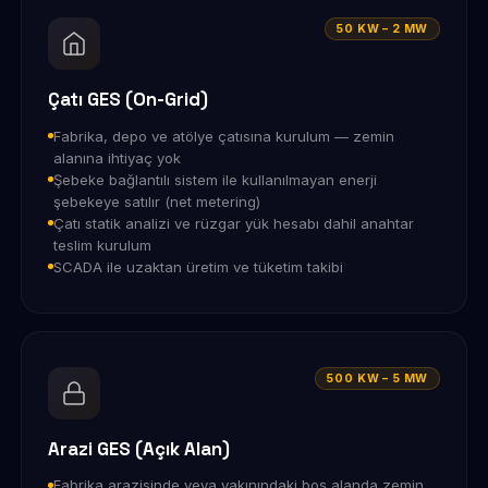
50 KW – 2 MW
Çatı GES (On-Grid)
Fabrika, depo ve atölye çatısına kurulum — zemin
alanına ihtiyaç yok
Şebeke bağlantılı sistem ile kullanılmayan enerji
şebekeye satılır (net metering)
Çatı statik analizi ve rüzgar yük hesabı dahil anahtar
teslim kurulum
SCADA ile uzaktan üretim ve tüketim takibi
500 KW – 5 MW
Arazi GES (Açık Alan)
Fabrika arazisinde veya yakınındaki boş alanda zemin