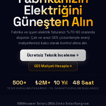
Elektriğini
Güneşten Alın
Fabrika ve işyeri elektrik faturanızı %70–90 oranında
düşürün. Çatı ve arazi GES çözümleriyle enerji
maliyetlerinizi kalıcı olarak kontrol altına alın.
Ücretsiz Teknik İnceleme
GES Maliyeti Hesapla
500+
₺2M+
10 Yıl
48 Saat
TESIS KURULUMU
TASARRUF / YIL
GARANTI
KURULUM BAŞLANGIÇ
SMA
Huawei Solar
LONGi
Jinko Solar
Sungrow