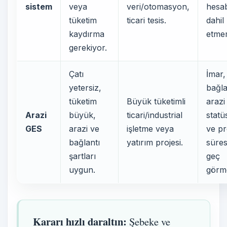
sistem
veya
veri/otomasyon,
hesa
tüketim
ticari tesis.
dahil
kaydırma
etme
gerekiyor.
Çatı
İmar,
yetersiz,
bağla
tüketim
Büyük tüketimli
arazi
Arazi
büyük,
ticari/industrial
statü
GES
arazi ve
işletme veya
ve pr
bağlantı
yatırım projesi.
süres
şartları
geç
uygun.
görm
Kararı hızlı daraltın:
Şebeke ve