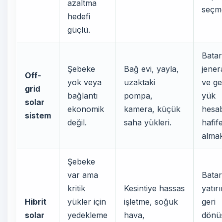
azaltma
seçm
hedefi
güçlü.
Batar
Şebeke
Bağ evi, yayla,
jener
Off-
yok veya
uzaktaki
ve g
grid
bağlantı
pompa,
yük
solar
ekonomik
kamera, küçük
hesab
sistem
değil.
saha yükleri.
hafif
almak
Şebeke
var ama
Bata
kritik
Kesintiye hassas
yatır
Hibrit
yükler için
işletme, soğuk
geri
solar
yedekleme
hava,
dönü