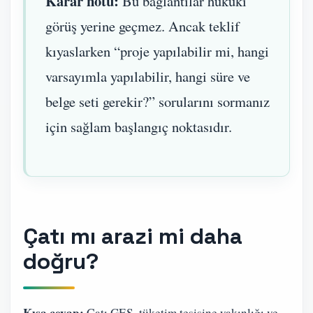
Karar notu:
Bu bağlantılar hukuki
görüş yerine geçmez. Ancak teklif
kıyaslarken “proje yapılabilir mi, hangi
varsayımla yapılabilir, hangi süre ve
belge seti gerekir?” sorularını sormanız
için sağlam başlangıç noktasıdır.
Çatı mı arazi mi daha
doğru?
Kısa cevap:
Çatı GES, tüketim tesisine yakınlığı ve