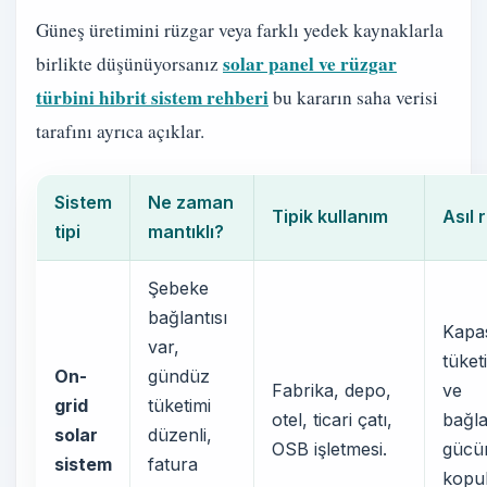
Güneş üretimini rüzgar veya farklı yedek kaynaklarla
solar panel ve rüzgar
birlikte düşünüyorsanız
türbini hibrit sistem rehberi
bu kararın saha verisi
tarafını ayrıca açıklar.
Sistem
Ne zaman
Tipik kullanım
Asıl 
tipi
mantıklı?
Şebeke
bağlantısı
Kapas
var,
tüket
On-
gündüz
Fabrika, depo,
ve
grid
tüketimi
otel, ticari çatı,
bağla
solar
düzenli,
OSB işletmesi.
gücü
sistem
fatura
kopu