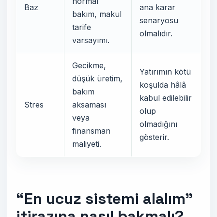
normal
Baz
ana karar
bakım, makul
senaryosu
tarife
olmalıdır.
varsayımı.
Gecikme,
Yatırımın kötü
düşük üretim,
koşulda hâlâ
bakım
kabul edilebilir
Stres
aksaması
olup
veya
olmadığını
finansman
gösterir.
maliyeti.
“En ucuz sistemi alalım”
itirazına nasıl bakmalı?