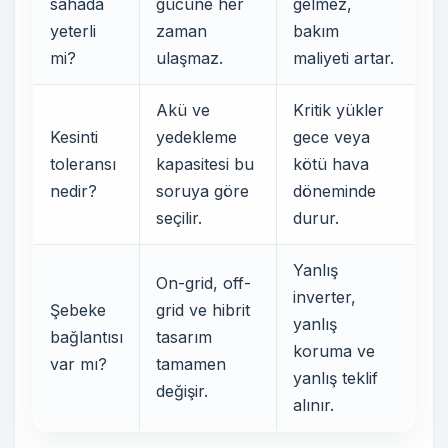
sahada
gücüne her
gelmez,
yeterli
zaman
bakım
mi?
ulaşmaz.
maliyeti artar.
Akü ve
Kritik yükler
Kesinti
yedekleme
gece veya
toleransı
kapasitesi bu
kötü hava
nedir?
soruya göre
döneminde
seçilir.
durur.
Yanlış
On-grid, off-
inverter,
Şebeke
grid ve hibrit
yanlış
bağlantısı
tasarım
koruma ve
var mı?
tamamen
yanlış teklif
değişir.
alınır.