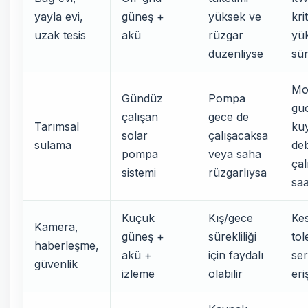
yayla evi,
güneş +
yüksek ve
krit
uzak tesis
akü
rüzgar
yü
düzenliyse
sür
Mo
Gündüz
Pompa
gü
çalışan
gece de
Tarımsal
ku
solar
çalışacaksa
sulama
deb
pompa
veya saha
ça
sistemi
rüzgarlıysa
saa
Küçük
Kış/gece
Kes
Kamera,
güneş +
sürekliliği
tol
haberleşme,
akü +
için faydalı
ser
güvenlik
izleme
olabilir
eri