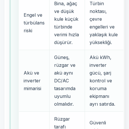
Bina, ağaç
Türbin
ve düşük
noktası,
Engel ve
kule küçük
çevre
türbülans
türbinde
engelleri ve
riski
verimi hızla
yaklaşık kule
düşürür.
yüksekliği.
Güneş,
Akü kWh,
rüzgar ve
inverter
Akü ve
akü aynı
gücü, şarj
inverter
DC/AC
kontrol ve
mimarisi
tasarımda
koruma
uyumlu
ekipmanı
olmalıdır.
ayrı satırda.
Rüzgar
Güvenli
tarafı