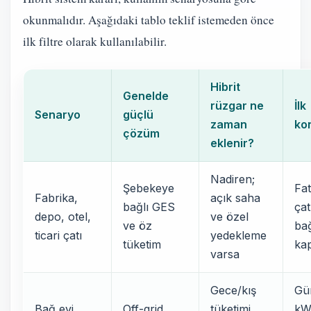
okunmalıdır. Aşağıdaki tablo teklif istemeden önce
ilk filtre olarak kullanılabilir.
Hibrit
Genelde
rüzgar ne
İlk
Senaryo
güçlü
zaman
kon
çözüm
eklenir?
Nadiren;
Şebekeye
Fat
Fabrika,
açık saha
bağlı GES
çat
depo, otel,
ve özel
ve öz
bağ
ticari çatı
yedekleme
tüketim
kap
varsa
Gece/kış
Gü
Bağ evi,
Off-grid
tüketimi
kW