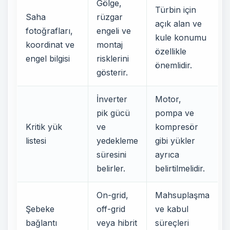
Gölge,
Türbin için
Saha
rüzgar
açık alan ve
fotoğrafları,
engeli ve
kule konumu
koordinat ve
montaj
özellikle
engel bilgisi
risklerini
önemlidir.
gösterir.
İnverter
Motor,
pik gücü
pompa ve
Kritik yük
ve
kompresör
listesi
yedekleme
gibi yükler
süresini
ayrıca
belirler.
belirtilmelidir.
On-grid,
Mahsuplaşma
Şebeke
off-grid
ve kabul
bağlantı
veya hibrit
süreçleri