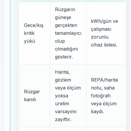
Rüzgarın
güneşe
kWh/gün ve
Gece/kış
gerçekten
çalışması
kritik
tamamlayıcı
zorunlu
yükü
olup
cihaz listesi.
olmadığını
gösterir.
Harita,
gözlem
REPA/harita
veya ölçüm
notu, saha
Rüzgar
yoksa
fotoğrafı
kanıtı
üretim
veya ölçüm
varsayımı
kaydı.
zayıftır.