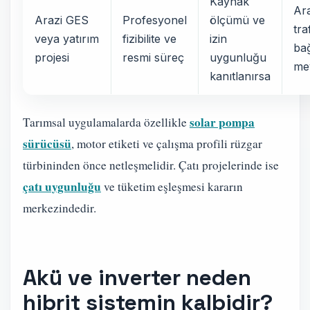
Kaynak
Ara
Arazi GES
Profesyonel
ölçümü ve
tra
veya yatırım
fizibilite ve
izin
bağ
projesi
resmi süreç
uygunluğu
me
kanıtlanırsa
solar pompa
Tarımsal uygulamalarda özellikle
sürücüsü
, motor etiketi ve çalışma profili rüzgar
türbininden önce netleşmelidir. Çatı projelerinde ise
çatı uygunluğu
ve tüketim eşleşmesi kararın
merkezindedir.
Akü ve inverter neden
hibrit sistemin kalbidir?